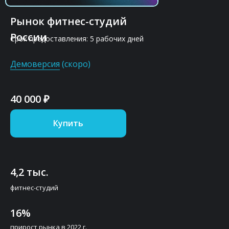
Рынок фитнес-студий
России
Срок предоставления: 5 рабочих дней
Демоверсия
(скоро)
40 000 ₽
Купить
4,2 тыс.
фитнес-студий
16%
прирост рынка в 2022 г.