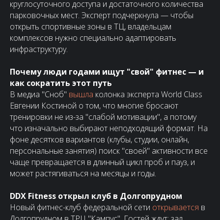
круглосуточного доступа и достаточного количества
парковочных мест. Эксперт подчеркнула — чтобы
открыть спортивные зоны в ТЦ, владельцам
комплексов нужно специально адаптировать
инфраструктуру.
Почему люди годами ищут "свой" фитнес — и
как сократить этот путь
В медиа "Сноб"
вышла
колонка эксперта World Class
Евгении Костиной о том, что многие бросают
тренировки не из-за "слабой мотивации", а потому
что изначально выбирают неподходящий формат. На
фоне десятков вариантов (клубы, студии, онлайн,
персональные занятия) поиск "своей" активности все
чаще превращается в длинный цикл проб и пауз, и
может растягиваться на месяцы и годы.
DDX Fitness открыл клуб в Долгопрудном
Новый фитнес-клуб федеральной сети
открывается
в
Долгопрудном в ТРЦ "Кампус". Гостей ждут: зал