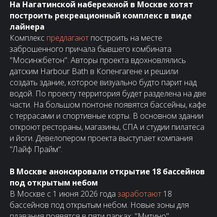
На Нагатинской набережной в Москве хотят
построить рекреационный комплекс в виде
лайнера
Комплекс
предлагают
построить на месте
заброшенного причала бывшего комбината
"Мосинжбетон". Авторы проекта вдохновлялись
датским Harbour Bath в Копенгагене и решили
создать здание, которое визуально будто парит над
водой. По проекту территория будет разделена на две
части. На большом понтоне появятся бассейны, кафе
с террасами и спортивные корты. В основном здании
откроют рестораны, магазины, СПА и студии пилатеса
и йоги. Девелопером проекта выступает компания
"Лайф Прайм".
В Москве анонсировали открытие 18 бассейнов
под открытым небом
В Москве с 1 июня 2026 года
заработают
18
бассейнов под открытым небом. Новые зоны для
плавания появятся в пяти парках: "Митино",