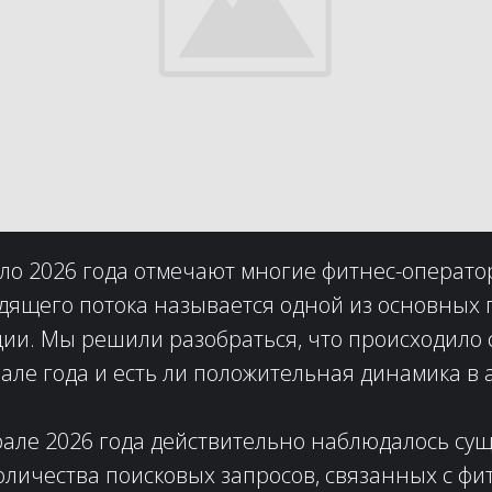
ло 2026 года отмечают многие фитнес-операто
дящего потока называется одной из основных
ции. Мы решили разобраться, что происходило
але года и есть ли положительная динамика в 
рале 2026 года действительно наблюдалось су
личества поисковых запросов, связанных с фит