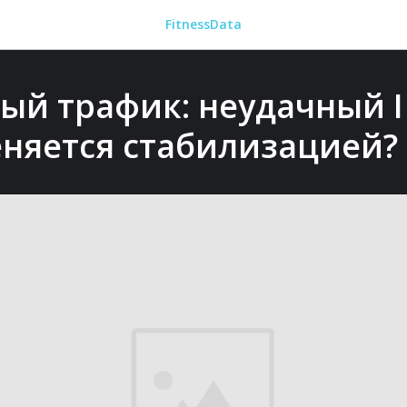
FitnessData
ый трафик: неудачный I 
еняется стабилизацией?