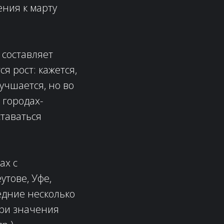
ения к марту
 составляет
я рост: кажется,
учшается, но во
 городах-
таваться
ах с
утове, Уфе,
едние несколько
ири значения