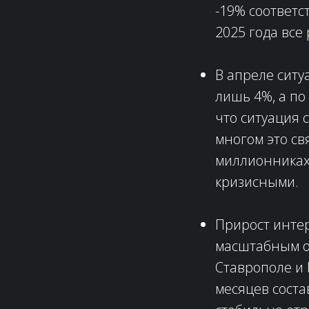
-19% соответс
2025 года все
В апреле ситу
лишь 4%, а по
что ситуация 
многом это св
миллионниках,
кризисными.
Прирост интер
масштабным от
Ставрополе и
месяцев соста