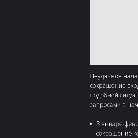
Неудачное нача
сокращение вхо
подобной ситуа
запросами в нач
В январе-фев
сокращение ко