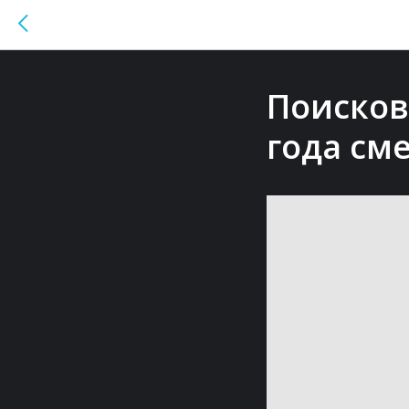
Поисков
года см