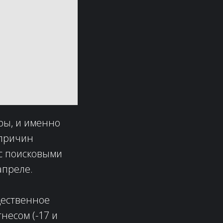
ры, и именно
 причин
 с поисковыми
апреле.
щественное
несом (-17 и